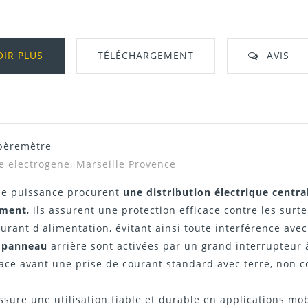
OIR PLUS
TÉLÉCHARGEMENT
AVIS
mpèremètre
Télécharger Dans L'onglet "Téléchargeme
e electrogene, Marseille Provence
de puissance procurent
une distribution électrique central
ement
, ils assurent une protection efficace contre les surt
ourant d'alimentation, évitant ainsi toute interférence ave
e panneau
arrière sont activées par un grand interrupteur 
 face avant une prise de courant standard avec terre, non
assure une utilisation fiable et durable en applications mo