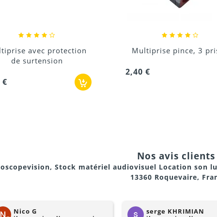
tiprise pince, 3 prises
Location Distributeur
puissance...
 €
30,00 €
Nos avis clients 
oscopevision, Stock matériel audiovisuel Location son l
13360 Roquevaire, Fra
Nico G
serge KHRIMIAN