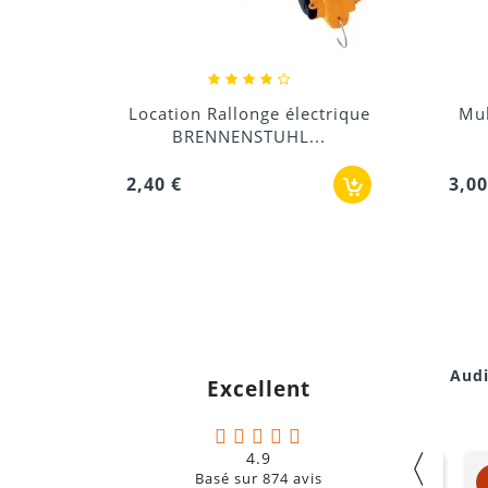
trique
Multiprise avec protection
Mul
.
de surtension
2,40
3,00 €
Audi
Excellent
〈
4.9
Liam
Basé sur
874
avis
oucoin