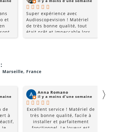
emaine
il y a moins d'une semaine
il y a
 ans
Super expérience avec
Super comm
o et
Audioscopevision ! Matériel
de qualité 
 en
de très bonne qualité, tout
 sont
était prêt et impeccable lors
nt très
de la récupération. Équipe
les
accueillante, disponible et
ice et
surtout très professionnelle.
i allez
La location s’est parfaitement
déroulée du début à la fin. Je
:
!!
recommande sans hésiter et
1 Marseille, France
je repasserai par eux pour
mes prochains événements !
〉
Anna Romano
Willi
emaine
il y a moins d'une semaine
il y a
n de
Excellent service ! Matériel de
Super acc
ert à
très bonne qualité, facile à
et super é
éactif,
installer et parfaitement
à un prix
 Je
fonctionnel. Le loueur est
recomm