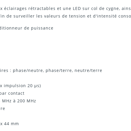
x éclairages rétractables et une LED sur col de cygne, ai
fin de surveiller les valeurs de tension et d'intensité con
ditionneur de puissance
ires : phase/neutre, phase/terre, neutre/terre
 x impulsion 20 µs)
par contact
,5 MHz à 200 MHz
rre
 x 44 mm