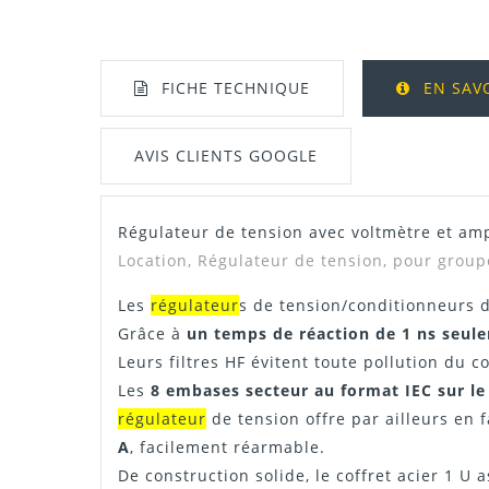
FICHE TECHNIQUE
EN SAV
AVIS CLIENTS GOOGLE
Régulateur
de tension avec voltmètre et a
Manuel / Notice
Location,
Régulateur
de tension, pour group
Les
régulateur
s de tension/conditionneurs 
Grâce à
un temps de réaction de 1 ns seul
Leurs filtres HF évitent toute pollution du c
Les
8 embases secteur au format IEC sur l
régulateur
de tension offre par ailleurs en
A
, facilement réarmable.
De construction solide, le coffret acier 1 U 