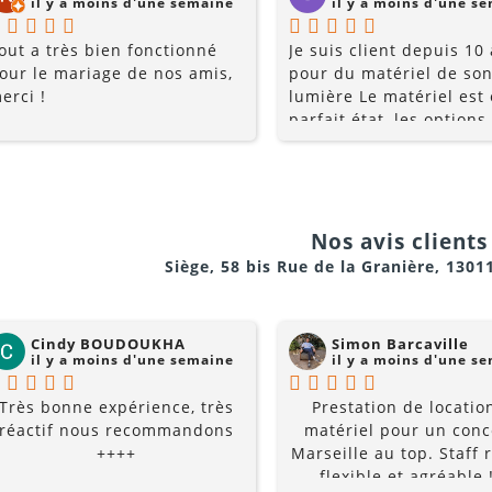
il y a moins d'une semaine
il y a moins d'une s
out a très bien fonctionné
Je suis client depuis 10
our le mariage de nos amis,
pour du matériel de son
erci !
lumière Le matériel est
parfait état, les options
multiples, et les prix so
raisonnables. Rajoutez 
conseils du pro , le serv
la gentillesse... pourquo
chercher ailleurs? Je
Nos avis clients 
recommande fortement !
Siège, 58 bis Rue de la Granière, 1301
Cindy BOUDOUKHA
Simon Barcaville
il y a moins d'une semaine
il y a moins d'une s
Très bonne expérience, très
Prestation de locatio
réactif nous recommandons
matériel pour un conc
++++
Marseille au top. Staff r
flexible et agréable !