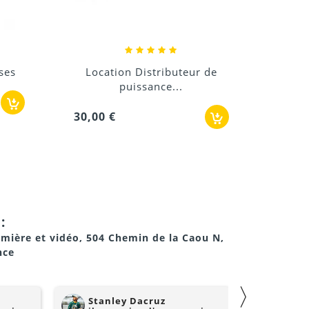
 de
Location coffret de
distribution...
42,00 €
:
umière et vidéo, 504 Chemin de la Caou N,
nce
〉
Stanley Dacruz
nadji 