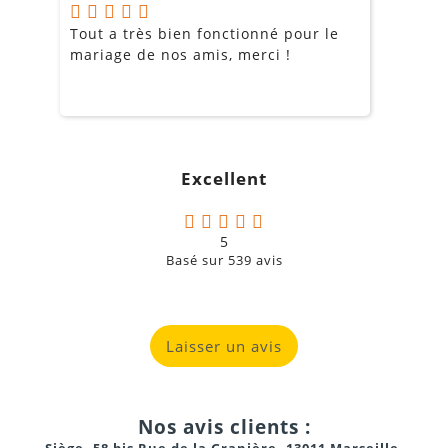
Tout a très bien fonctionné pour le
J
mariage de nos amis, merci !
m
m
o
s
c
g
Excellent
a
5
Basé sur
539
avis
Laisser un avis
Nos avis clients :