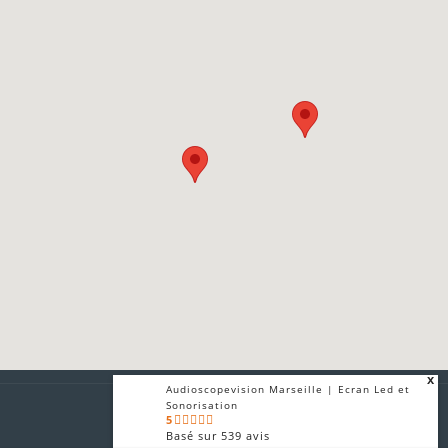
x
Audioscopevision Marseille | Ecran Led et
Sonorisation
5
Basé sur
539
avis