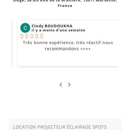
Siège, 58 bis Rue de la Granière, 13011 Marseille,
France
Cindy BOUDOUKHA
il y a moins d'une semaine
Très bonne expérience, très réactif nous
P
Je
recommandons ++++
LOCATION PROJECTEUR ÉCLAIRAGE SPOTS