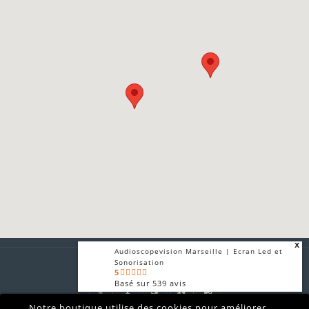
x
Audioscopevision Marseille | Ecran Led et
Sonorisation
5
Basé sur
539
avis
x
Notre boutique utilise des cookies pour améliorer
Audioscopevision | Sonorisation et