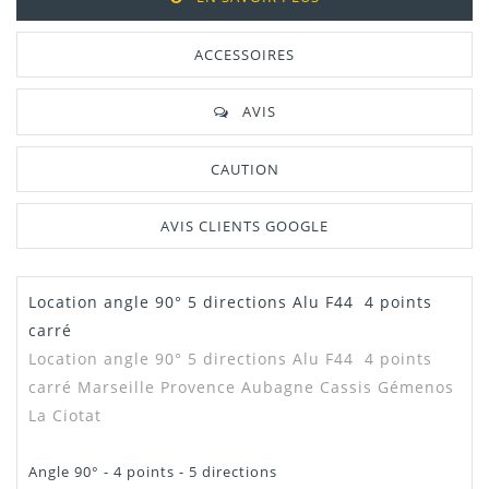
ACCESSOIRES
AVIS
CAUTION
AVIS CLIENTS GOOGLE
Location angle 90°
5 directions Alu F44 4 points
Dispo
8
carré
Location angle 90°
5 directions Alu F44 4 points
carré
Marseille Provence Aubagne Cassis Gémenos
La Ciotat
Angle 90° - 4 points - 5 directions