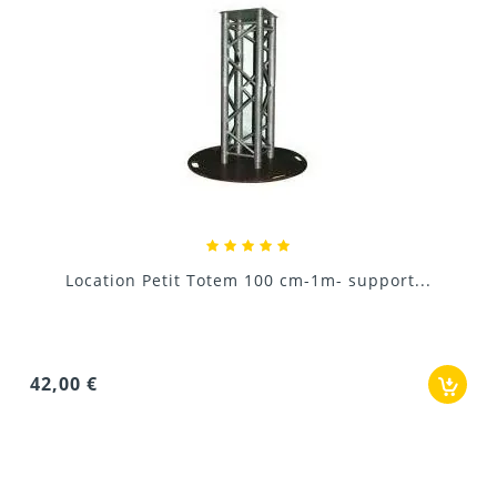
Location Pied support Lumière 2m 
pport...
7,20 €