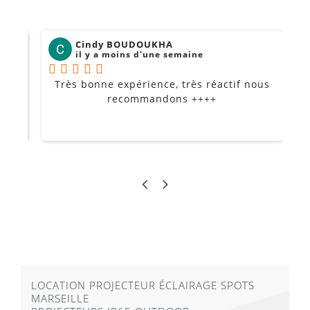
Cindy BOUDOUKHA
il y a moins d'une semaine
Très bonne expérience, très réactif nous
P
Je
recommandons ++++
LOCATION PROJECTEUR ÉCLAIRAGE SPOTS
MARSEILLE