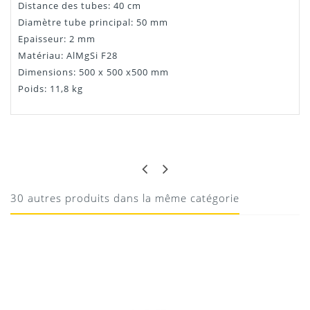
Distance des tubes: 40 cm
Diamètre tube principal: 50 mm
Epaisseur: 2 mm
Matériau: AlMgSi F28
Dimensions: 500 x 500 x500 mm
Poids: 11,8 kg
LUCAS G
BIEN CONÇU
Parfaitement adapté
30 autres produits dans la même catégorie
14/09/2022
Donnez votre avis !