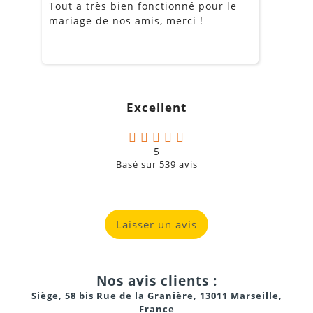
Tout a très bien fonctionné pour le
J
mariage de nos amis, merci !
m
m
o
s
c
g
Excellent
a
5
Basé sur
539
avis
Laisser un avis
Nos avis clients :
Siège, 58 bis Rue de la Granière, 13011 Marseille,
France