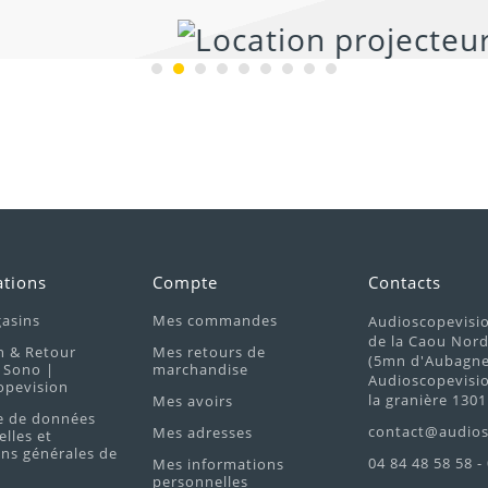
ations
Compte
Contacts
asins
Mes commandes
Audioscopevisi
de la Caou Nor
n & Retour
Mes retours de
(5mn d'Aubagne 
 Sono |
marchandise
Audioscopevisio
opevision
la granière 1301
Mes avoirs
e de données
contact@audios
Mes adresses
lles et
ns générales de
04 84 48 58 58 -
Mes informations
personnelles