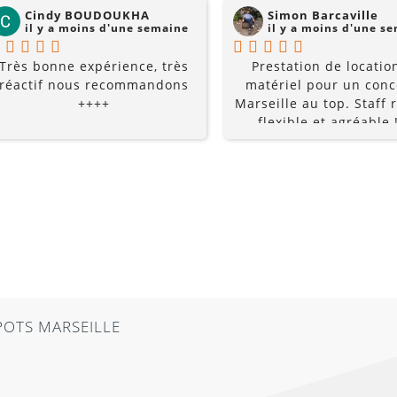
Cindy BOUDOUKHA
Simon Barcaville
il y a moins d'une semaine
il y a moins d'une s
Très bonne expérience, très
Prestation de locatio
réactif nous recommandons
matériel pour un conc
++++
Marseille au top. Staff r
flexible et agréable !
recommande à 10
POTS MARSEILLE