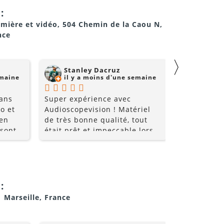
:
umière et vidéo, 504 Chemin de la Caou N,
nce
〉
Stanley Dacruz
nadji 
emaine
il y a moins d'une semaine
il y a
 ans
Super expérience avec
Super comm
o et
Audioscopevision ! Matériel
de qualité 
 en
de très bonne qualité, tout
 sont
était prêt et impeccable lors
nt très
de la récupération. Équipe
les
accueillante, disponible et
ice et
surtout très professionnelle.
i allez
La location s’est parfaitement
déroulée du début à la fin. Je
:
!!
recommande sans hésiter et
1 Marseille, France
je repasserai par eux pour
mes prochains événements !