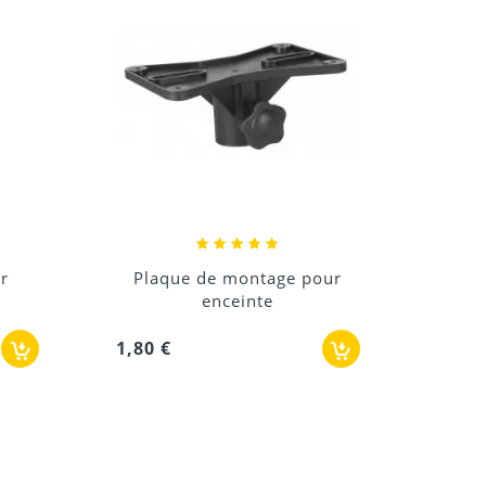
Se
9,60
pour
Plaque de montage pour
enceinte
3,60 €