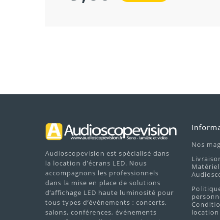
Inform
Nos mag
Audioscopevision est spécialisé dans
Livraiso
la location d’écrans LED. Nous
Matériel
accompagnons les professionnels
Audiosc
dans la mise en place de solutions
Politiqu
d’affichage LED haute luminosité pour
personne
tous types d’événements : concerts,
Conditio
salons, conférences, événements
location