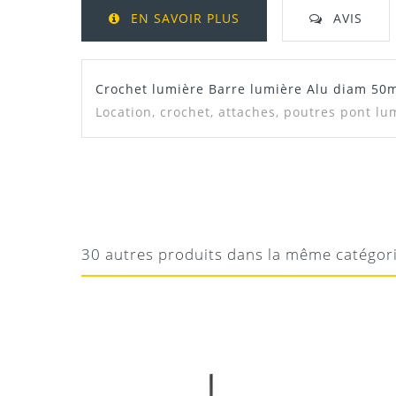
EN SAVOIR PLUS
AVIS
Crochet lumière Barre lumière Alu diam 5
Location, crochet, attaches, poutres pont lu
JASON
TOP
pas cher et très utile !
30 autres produits dans la même catégor