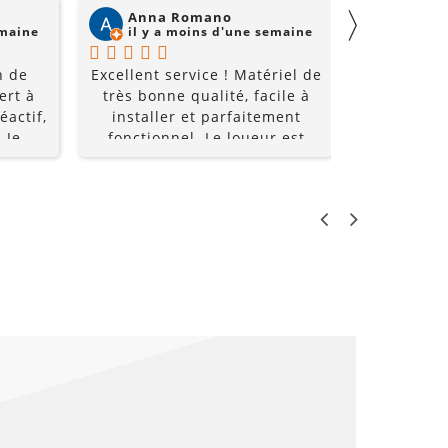
〉
Anna Romano
Willi
emaine
il y a moins d'une semaine
il y a
n de
Excellent service ! Matériel de
Super acc
ert à
très bonne qualité, facile à
et super é
éactif,
installer et parfaitement
à un prix
 Je
fonctionnel. Le loueur est
recomm
0%
réactif, professionnel et de
bon conseil. Grâce à lui, notre
soirée a été une réussite. Je
recommande sans hésiter !
LO
PR
€