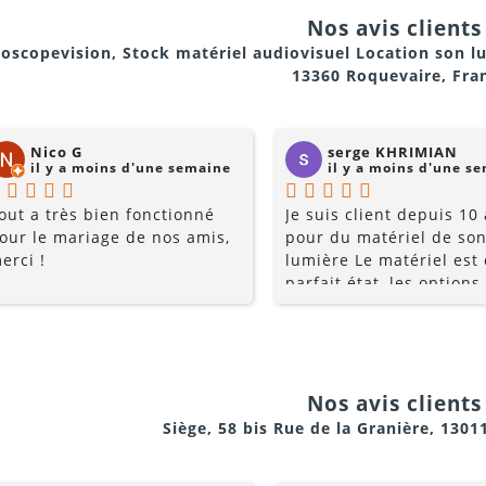
Nos avis clients 
oscopevision, Stock matériel audiovisuel Location son l
13360 Roquevaire, Fra
Nico G
serge KHRIMIAN
il y a moins d'une semaine
il y a moins d'une s
out a très bien fonctionné
Je suis client depuis 10
our le mariage de nos amis,
pour du matériel de son
erci !
lumière Le matériel est
parfait état, les options
multiples, et les prix so
raisonnables. Rajoutez 
conseils du pro , le serv
la gentillesse... pourquo
chercher ailleurs? Je
Nos avis clients 
recommande fortement !
Siège, 58 bis Rue de la Granière, 1301