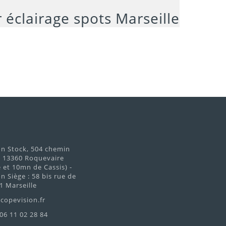
on Stock, 504 chemin
d 13360 Roquevaire
et 10mn de Cassis) -
n Siège : 58 bis rue de
1 Marseille
copevision.fr
 06 11 02 28 84