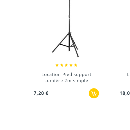
port
Location Pied support
le
enceinte ou...
18,00 €
1,8