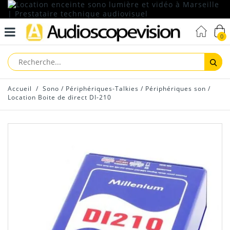
0
Reche
Accueil
/
Sono
/
Périphériques-Talkies
/
Périphériques son
/
Location Boite de direct DI-210