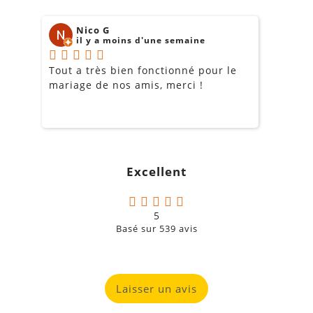
Nico G
il y a moins d'une semaine
Tout a très bien fonctionné pour le
J
mariage de nos amis, merci !
m
m
o
s
c
g
Excellent
a
5
Basé sur
539
avis
Laisser un avis