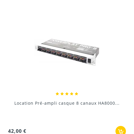
Donnez votre avis !
Lo
ocation Pré-ampli casque 8 canaux HA8000...
30,0
00 €