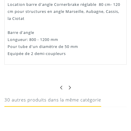
Location barre d'angle Cornerbrake réglable 80 cm- 120
cm pour structures en angle Marseille, Aubagne, Cassis,
la Ciotat
Barre d'angle
Longueur: 800 - 1200 mm
Pour tube d'un diamètre de 50 mm
Equipée de 2 demi-coupleurs
QUENTIN
SUPER PRATIQUE
Très utile pour adapter la longueur
30 autres produits dans la même catégorie
10/10/2025
Donnez votre avis !