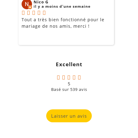
Nico G
il y a moins d'une semaine
Tout a très bien fonctionné pour le
J
mariage de nos amis, merci !
m
m
o
s
c
g
Excellent
a
5
Basé sur
539
avis
Laisser un avis