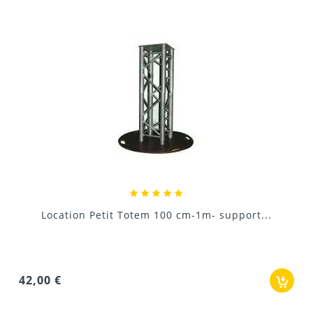
Location Pied support Lumiè
1m- support...
7,20 €