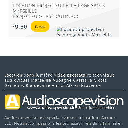
LOCATION PROJECTEUR ÉCLAIRAGE SPOTS
MARSEILLE
PROJECTEURS IP65 OUTDOOR
9,60
€
J'y vais
Location sono lumière vidéo prestataire technique
audiovisuel Marseille Aubagne Cassis la Ciotat
Gémenos Roquevaire Auriol Aix en Provence
Audioscopevision est spécialisé dans la location d’écrans
LED. Nous accompagnons les professionnels dans la mise en